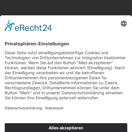
KATEGORIEN
Allgemein
Altersvorsorge
Gerichtsurteile
Gesundheit und Beruf
Haus
KFZ
Recht
Schadenspraxis
Sonderfälle
Tiere
Vermögen