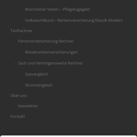
Münchener Verein – Pflegetagegeld
VolkswohlBund – Rentenversicherung Klassik Modern
Tarifrechner
Personenabsicherung Rechner
Reisekrankenversicherungen
Sach und Vermögenswerte Rechner
Gasvergleich
Stromvergleich
Über uns
Newsletter
Kontakt