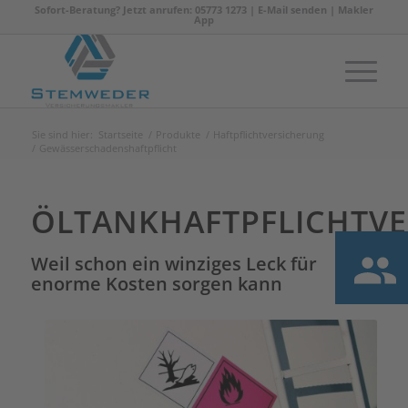
Sofort-Beratung? Jetzt anrufen: 05773 1273 |
E-Mail senden
|
Makler
App
Sie sind hier:
Startseite
/
Produkte
/
Haftpflichtversicherung
/
Gewässerschadenshaftpflicht
ÖLTANKHAFTPFLICHTV
Weil schon ein winziges Leck für
enorme Kosten sorgen kann