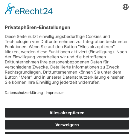
KATEGORIEN
Allgemein
Altersvorsorge
Gerichtsurteile
Gesundheit und Beruf
Haus
KFZ
Recht
Schadenspraxis
Sonderfälle
Tiere
Vermögen