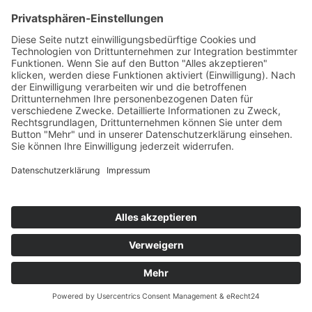
KONTAKT
Stemweder Versicherungsmakler UG (haftungsbeschränkt)
Schlukenweg 22
32351 Stemwede
Telefon: 05773 – 1273
Fax: 05773-910821
Kontakt