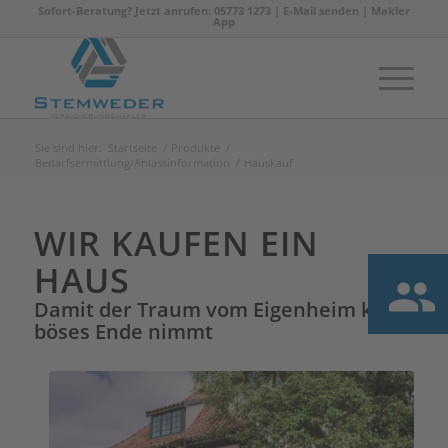
Sofort-Beratung? Jetzt anrufen: 05773 1273 |
E-Mail senden
|
Makler
App
Sie sind hier:
Startseite
/
Produkte
/
Bedarfsermittlung/Anlassinformation
/
Hauskauf
WIR KAUFEN EIN
HAUS
Damit der Traum vom Eigenheim kein
böses Ende nimmt