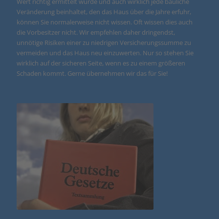
Wert richtig ermittelt wurde und auch wirklich jede bauliche
Veränderung beinhaltet, den das Haus über die Jahre erfuhr,
können Sie normalerweise nicht wissen. Oft wissen dies auch
die Vorbesitzer nicht. Wir empfehlen daher dringendst,
unnötige Risiken einer zu niedrigen Versicherungssumme zu
vermeiden und das Haus neu einzuwerten. Nur so stehen Sie
wirklich auf der sicheren Seite, wenn es zu einem größeren
Schaden kommt. Gerne übernehmen wir das für Sie!