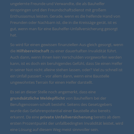
ungelernte Freunde und Verwandte, die als Bauhelfer
einspringen und den Freundschaftsdienst mit großem
Enthusiasmus leisten. Gerade, wenn es die helfende Hand von
Freunden oder Nachbarn ist, die in die Kreissäge gerät, ist es
gut, wenn man für eine Bauhelfer-Unfallversicherung gesorgt
hat.
So wird für einen gewissen finanziellen Aus-gleich gesorgt, wenn
die
Hilfsbereitschaft
zu einer dauerhaften Invalidität führt.
Auch dann, wenn Ihnen kein Verschulden vorgeworfen werden
kann, ist es doch ein beruhigendes Gefühl, dass Sie einen Helfer
in seiner Not nicht alleine stehen lassen, oder? Viel zu schnell ist
ein Unfall passiert – vor allem dann, wenn eine Baustelle
ungewohntes Terrain für einen Helfer darstellt.
Es sei an dieser Stelle noch angemerkt, dass eine
grundsätzliche Meldepflicht
von Bauhelfern bei der
Berufsgenossen-schaft besteht. Seitens des Gesetzgebers
wurde das Gefahrenpotential einer Baustelle also bereits
erkannt. Da eine
private Unfallversicherung
bereits ab dem
ersten Prozentpunkt der unfallbedingten Invalidität leistet, wird
eine Lösung auf diesem Weg meist sinnvoller sein.