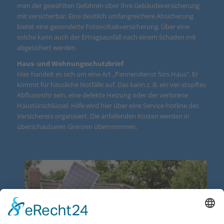
men der gewählten Gefahren über Ihre Gebäudeversicherung
mit versicherbar. Eine deutlich umfangreichere Absicherung
bietet eine gesonderte Fotovoltaikversicherung. Über eine
solche kann auch der Ertragsausfall nach einem Schaden mit
abgesichert werden.
Haus- und Wohnungsschutzbrief
Hier handelt es sich um eine Art „Pannendienst fürs Haus“. Er
kommt für häusliche Notfälle auf. Das kann z. B. ein ver-stopftes
Abflussrohr sein, eine defekte Heizung oder der verlorene
Haustürschlüssel. Hilfe wird hier über eine Service-hotline des
Versicherers organisiert. Die anfallenden Kosten werden in
überschaubaren Grenzen übernommen.