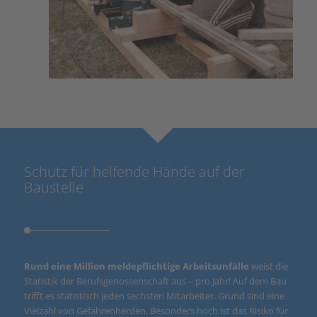
Schutz für helfende Hände auf der
Baustelle
Rund eine Million meldepflichtige Arbeitsunfälle
weist die
Statistik der Berufsgenossenschaft aus – pro Jahr! Auf dem Bau
trifft es statistisch jeden sechsten Mitarbeiter. Grund sind eine
Vielzahl von Gefahrenherden. Besonders hoch ist das Risiko für