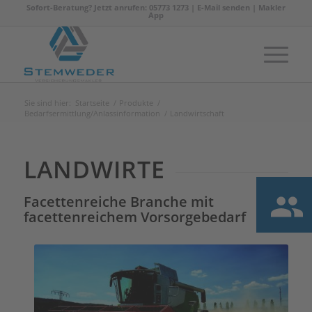
Sofort-Beratung? Jetzt anrufen: 05773 1273 |
E-Mail senden
|
Makler
App
Sie sind hier:
Startseite
/
Produkte
/
Bedarfsermittlung/Anlassinformation
/
Landwirtschaft
LANDWIRTE
Facettenreiche Branche mit
facettenreichem Vorsorgebedarf