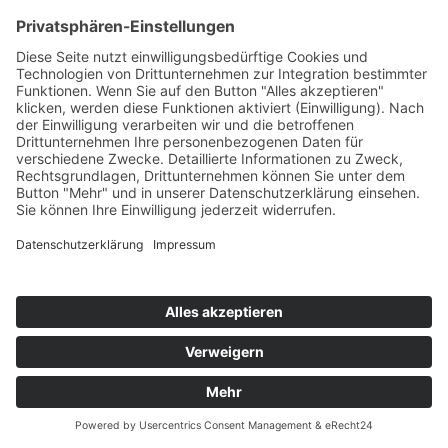
Krankenversicherung
Als gesetzlich Pflichtversicherter können Sie Ihre Absicherung
und die Ihrer Familie in den verschiedensten Bereichen durch
Krankenzusatzversicherungen ergänzen. Diese Bereiche sollten
von Ihnen mit privatem Zusatzschutz ergänzt werden:
Diese Bereiche sollten von Ihnen mit privatem Zusatzschutz
ergänzt werden:
Stationäre Zusatzversicherung
– Mit einer stationären
Zusatzversicherung werden Sie im Optimalfall in einem
Krankenhaus Ihrer Wahl als Privatpatient behandelt, auf
Wunsch auch vom Chefarzt. Sie liegen im Ein- bzw.
Zweibettzimmer und können die Möglichkeiten der
modernsten Medizintechnik ausschöpfen.
Zahnzusatzversicherung
– Die Krankenkassen übernehmen
im Bestfall 65 % der Kosten für Zahnersatz. Allerdings nur im
Rahmen der Regelversorgung. Eine Brücke, die 700,– Euro