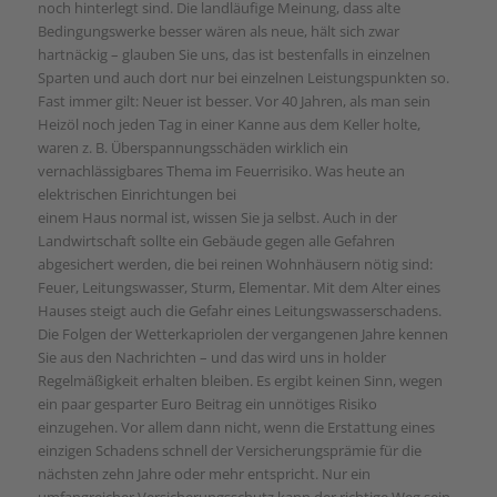
noch hinterlegt sind. Die landläufige Meinung, dass alte
Bedingungswerke besser wären als neue, hält sich zwar
hartnäckig – glauben Sie uns, das ist bestenfalls in einzelnen
Sparten und auch dort nur bei einzelnen Leistungspunkten so.
Fast immer gilt: Neuer ist besser. Vor 40 Jahren, als man sein
Heizöl noch jeden Tag in einer Kanne aus dem Keller holte,
waren z. B. Überspannungsschäden wirklich ein
vernachlässigbares Thema im Feuerrisiko. Was heute an
elektrischen Einrichtungen bei
einem Haus normal ist, wissen Sie ja selbst. Auch in der
Landwirtschaft sollte ein Gebäude gegen alle Gefahren
abgesichert werden, die bei reinen Wohnhäusern nötig sind:
Feuer, Leitungswasser, Sturm, Elementar. Mit dem Alter eines
Hauses steigt auch die Gefahr eines Leitungswasserschadens.
Die Folgen der Wetterkapriolen der vergangenen Jahre kennen
Sie aus den Nachrichten – und das wird uns in holder
Regelmäßigkeit erhalten bleiben. Es ergibt keinen Sinn, wegen
ein paar gesparter Euro Beitrag ein unnötiges Risiko
einzugehen. Vor allem dann nicht, wenn die Erstattung eines
einzigen Schadens schnell der Versicherungsprämie für die
nächsten zehn Jahre oder mehr entspricht. Nur ein
umfangreicher Versicherungsschutz kann der richtige Weg sein.