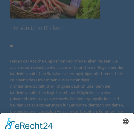
Persönliche Risiken
Neben der Absicherung der betrieblichen Risiken müssen Sie
auch an sich selbst denken. Landwirte sind in der Regel über die
landwirtschaftlichen Sozialversicherungsträger pflichtversichert.
Nur wenn das Einkommen aus selbständiger
nichtlandwirtschaftlicher Tätigkeit deutlich über dem der
landwirtschaftlichen liegt, besteht die Möglichkeit, in eine
private Absicherung zu wechseln. Die Versorgungslücken sind
bei den Sozialversicherungen für Landwirte identisch mit denen,
die bei anderen gesetzlich Versicherten bestehen. Kümmern Sie
sich daher besser selbst um die notwendige Abrundung Ihre
Absicherung. So können Sie gezielter und leistungsstark
Vorsorge treffen – nur sozial ist fatal!