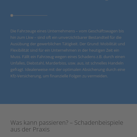
Die Fahrzeuge eines Unternehmens – vom Geschäftswagen bis
hin zum Lkw – sind oft ein unverzichtbarer Bestandteil für die
Ausübung der gewerblichen Tätigkeit. Der Grund: Mobilität und
Flexibilität sind für ein Unternehmen in der heutigen Zeit ein
Muss. Fällt ein Fahrzeug wegen eines Schadens z.B. durch einen
Unfalles, Diebstahl, Marderbiss, usw. aus, ist schnelles Handeln
gefragt. Idealerweise mit der optimalen Absicherung durch eine
Kfz-Versicherung, um finanzielle Folgen zu vermeiden.
Was kann passieren? – Schadenbeispiele
aus der Praxis