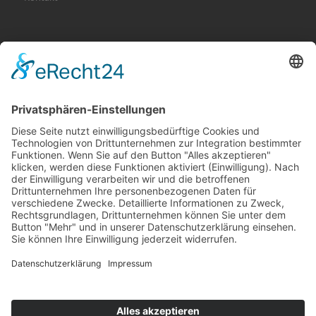
KATEGORIEN
Allgemein
Altersvorsorge
Gerichtsurteile
Gesundheit und Beruf
Haus
KFZ
Recht
Schadenspraxis
Sonderfälle
Tiere
Vermögen