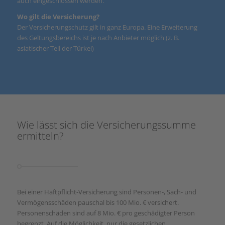
auch eingeschlossen werden.
Wo gilt die Versicherung?
Der Versicherungschutz gilt in ganz Europa. Eine Erweiterung
des Geltungsbereichs ist je nach Anbieter möglich (z. B.
asiatischer Teil der Türkei)
Wie lässt sich die Versicherungssumme
ermitteln?
Bei einer Haftpflicht-Versicherung sind Personen-, Sach- und
Vermögensschäden pauschal bis 100 Mio. € versichert.
Personenschäden sind auf 8 Mio. € pro geschädigter Person
begrenzt. Auf die Möglichkeit, nur die gesetzlichen