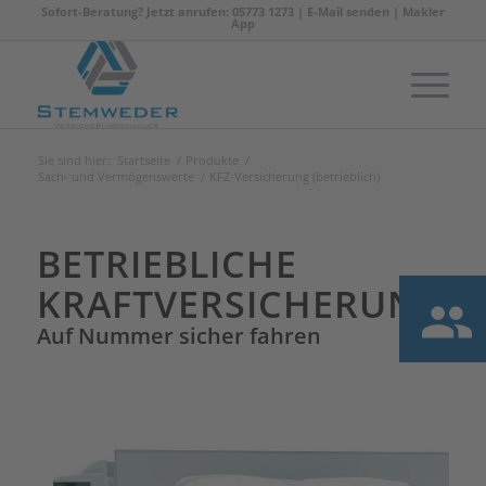
Sofort-Beratung? Jetzt anrufen: 05773 1273 |
E-Mail senden
|
Makler
App
Sie sind hier:
Startseite
/
Produkte
/
Sach- und Vermögenswerte
/
KFZ-Versicherung (betrieblich)
BETRIEBLICHE
KRAFTVERSICHERUNG
Auf Nummer sicher fahren