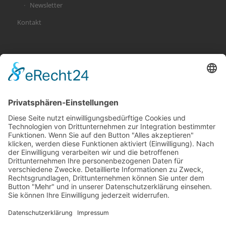
Newsletter
Kontakt
KATEGORIEN
Allgemein
Altersvorsorge
Gerichtsurteile
Gesundheit und Beruf
Haus
KFZ
Recht
Schadenspraxis
Sonderfälle
Tiere