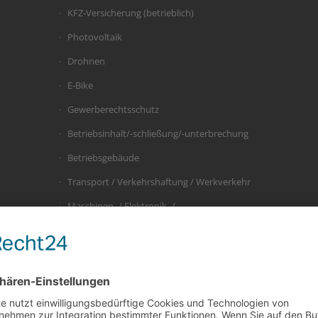
KFZ-Versicherung (betrieblich)
Photovoltaik
Drohnen
E-Bike
Gewerberechtsschutz
Betriebsinhalt/-schließung/-unterbrechung
Betriebsgebäude
Transport / Verkehrshaftung / Werkverkehr
Maschinen- / Elektronik- /
Bauleistungsversicherung
Sach-Gewerbe
Haftpflichtversicherung
Cyber Risiken
Privathaftpflichtversicherung