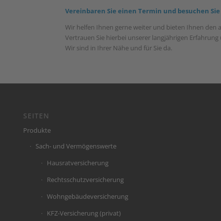
Vereinbaren Sie einen Termin und besuchen Sie
Wir helfen Ihnen gerne weiter und bieten Ihnen den 
Vertrauen Sie hierbei unserer langjährigen Erfahrun
Wir sind in Ihrer Nähe und für Sie da.
SEITEN
Produkte
Sach- und Vermögenswerte
Hausratversicherung
Rechtsschutzversicherung
Wohngebäudeversicherung
KFZ-Versicherung (privat)