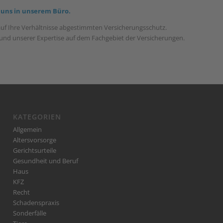
 uns in unserem Büro.
auf Ihre Verhältnisse abgestimmten Versicherungsschutz.
g und unserer Expertise auf dem Fachgebiet der Versicherungen.
KATEGORIEN
Allgemein
Altersvorsorge
Gerichtsurteile
Gesundheit und Beruf
Haus
KFZ
Recht
Schadenspraxis
Sonderfälle