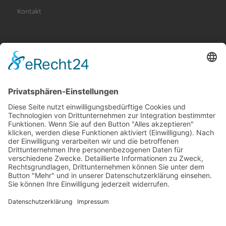
Kontakt
KATEGORIEN
Allgemein
Altersvorsorge
Gerichtsurteile
Gesundheit und Beruf
Haus
KFZ
Recht
Schadenspraxis
Sonderfälle
Tiere
Vermögen