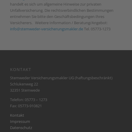
handelt es sich um allgemeine Hinweise zur privaten
Unfallversicherung. Die rechtsverbindlichen Bestimmungen
entnehmen Sie bitte den Geschäftsbedingungen Ihres
Versicherers. Weitere Information / Beratung/Angebot:
info@stemweder-versicherungsmakler.de
Tel. 05773-1273
KONTAKT
Stemweder Versicherungsmakler UG (haftungsbeschränkt)
Schlukenweg 22
32351 Stemwede
Telefon: 05773 – 1273
Fax: 05773-910821
Kontakt
Impressum
Datenschutz