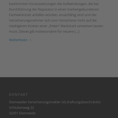
bestimmten Voraussetzungen die Aufwendungen, die bei
Durchführung der Reparatur in einer markengebundenen
Fachwerkstatt anfallen würden, ersatzfähig sind und der
Versicherungsnehmer sich vom Versicherer nicht auf die
niedrigeren Kosten einer „freien“ Werkstatt verweisen lassen
muss. Dieses gilt insbesondere für neuere […]
Weiterlesen
KONTAKT
Stemweder Versicherungsmakler UG (haftungsbeschränkt)
Schlukenweg 22
32351 Stemwede