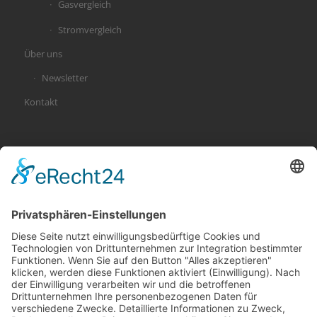
Gasvergleich
Stromvergleich
Über uns
Newsletter
Kontakt
KATEGORIEN
Allgemein
Altersvorsorge
Gerichtsurteile
Gesundheit und Beruf
Haus
KFZ