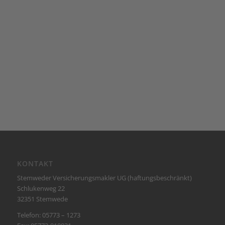
KONTAKT
Stemweder Versicherungsmakler UG (haftungsbeschränkt)
Schlukenweg 22
32351 Stemwede
Telefon: 05773 – 1273