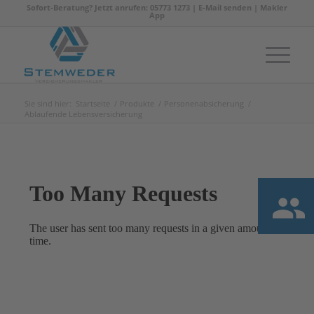
Sofort-Beratung? Jetzt anrufen: 05773 1273 |
E-Mail senden
|
Makler
App
Sie sind hier:
Startseite
/
Produkte
/
Personenabsicherung
/
Ablaufende Lebensversicherung