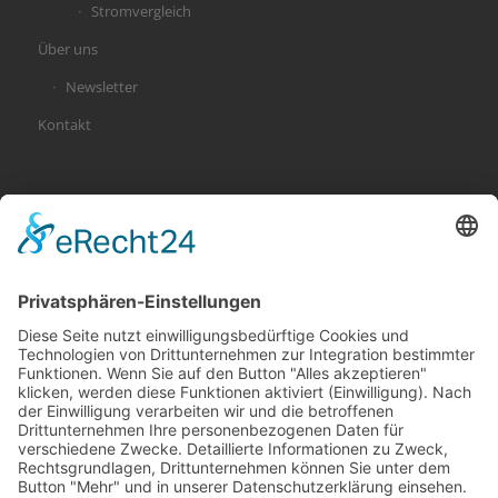
Stromvergleich
Über uns
Newsletter
Kontakt
KATEGORIEN
Allgemein
Altersvorsorge
Gerichtsurteile
Gesundheit und Beruf
Haus
KFZ
Recht
Schadenspraxis