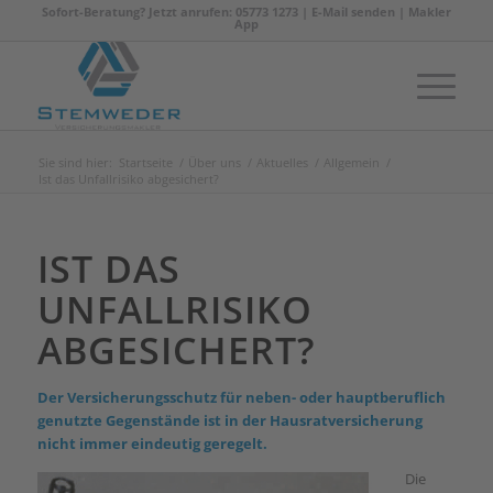
Sofort-Beratung? Jetzt anrufen: 05773 1273 |
E-Mail senden
|
Makler
App
Sie sind hier:
Startseite
/
Über uns
/
Aktuelles
/
Allgemein
/
Ist das Unfallrisiko abgesichert?
IST DAS
UNFALLRISIKO
ABGESICHERT?
Der Versicherungsschutz für neben- oder hauptberuflich
genutzte Gegenstände ist in der Hausratversicherung
nicht immer eindeutig geregelt.
Die