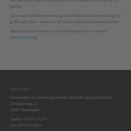
sind die Leistungen der gesetzlichen Unfallversicherung viel zu
gering.
Die private Unfallversicherung ist deshalb besonders wichtig. Sie
greift auch dann, wenn ein Unfall im Urlaub im Ausland passiert.
Weitere Informationen und Artikel finden Sie in unserer
Kundenzeitung
.
KONTAKT
Stemweder Versicherungsmakler UG (haftungsbeschränkt)
Schlukenweg 22
32351 Stemwede
Telefon: 05773 – 1273
Fax: 05773-910821