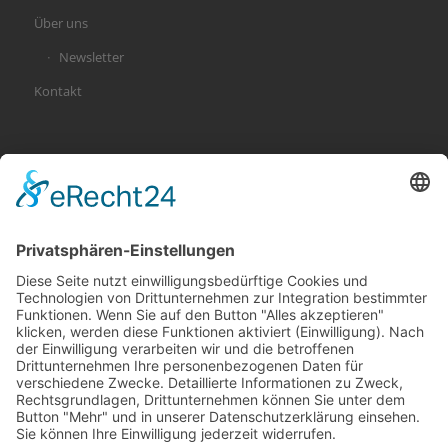
Über uns
Newsletter
Kontakt
KATEGORIEN
Allgemein
Altersvorsorge
Gerichtsurteile
Gesundheit und Beruf
Haus
KFZ
Recht
Schadenspraxis