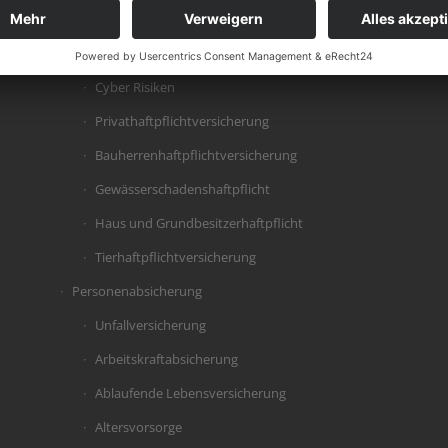
Sach-Gewerbe
Haftpflichtversicherung
Cyber Risiken
Privathaftpflichtversicherung
Bauherrenhaftpflichtversicherung
Gewässerschadenshaftpflicht
Haus und Grundbesitzerhaftpflicht
Tierhaftpflichtversicherung
Personenabsicherung
Unfallversicherung
Arbeitskraftabsicherung
Ablaufende Lebensversicherung
Altersvorsorge