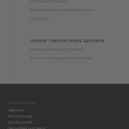
Personenabsicherung
Bedarfsermittlung/Anlassinformation
Versicherer
UNSERE TARIFRECHNER-GRUPPEN
Personenabsicherung Rechner
Sach und Vermögenswerte Rechner
KATEGORIEN
Allgemein
Altersvorsorge
Gerichtsurteile
Gesundheit und Beruf