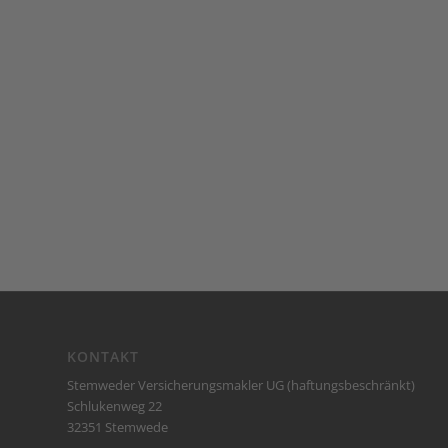
KONTAKT
Stemweder Versicherungsmakler UG (haftungsbeschränkt)
Schlukenweg 22
32351 Stemwede