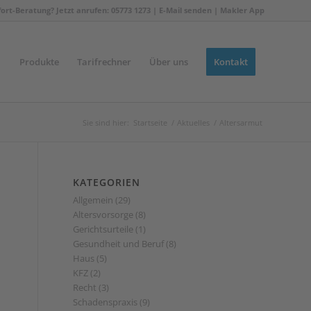
fort-Beratung? Jetzt anrufen: 05773 1273 |
E-Mail senden
|
Makler App
Produkte
Tarifrechner
Über uns
Kontakt
Sie sind hier:
Startseite
/
Aktuelles
/
Altersarmut
KATEGORIEN
Allgemein
(29)
Altersvorsorge
(8)
Gerichtsurteile
(1)
Gesundheit und Beruf
(8)
Haus
(5)
KFZ
(2)
Recht
(3)
Schadenspraxis
(9)