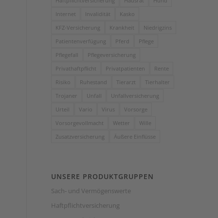
Haftpflichtversicherung
Hausrat
Hund
Internet
Invalidität
Kasko
KFZ-Versicherung
Krankheit
Niedrigzins
Patientenverfügung
Pferd
Pflege
Pflegefall
Pflegeversicherung
Privathaftpflicht
Privatpatienten
Rente
Risiko
Ruhestand
Tierarzt
Tierhalter
Trojaner
Unfall
Unfallversicherung
Urteil
Vario
Virus
Vorsorge
Vorsorgevollmacht
Wetter
Wille
Zusatzversicherung
Äußere Einflüsse
UNSERE PRODUKTGRUPPEN
Sach- und Vermögenswerte
Haftpflichtversicherung