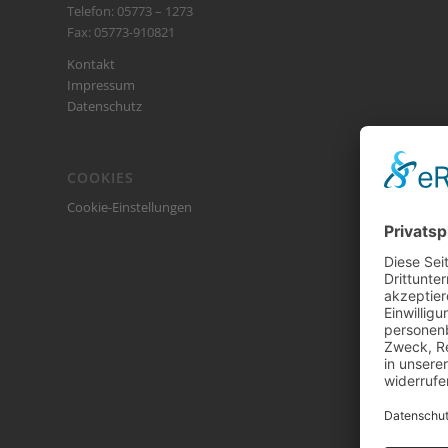
Telefon: 05773 – 1273
Fax: 05773-910821
Kontakt
Impressum
Datenschutz
COOKIES
Cookie-Einstellungen