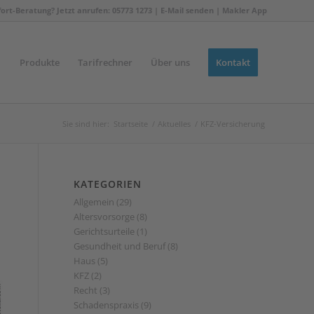
fort-Beratung? Jetzt anrufen: 05773 1273 |
E-Mail senden
|
Makler App
Produkte
Tarifrechner
Über uns
Kontakt
Sie sind hier:
Startseite
/
Aktuelles
/
KFZ-Versicherung
KATEGORIEN
Allgemein
(29)
Altersvorsorge
(8)
Gerichtsurteile
(1)
Gesundheit und Beruf
(8)
Haus
(5)
KFZ
(2)
Recht
(3)
Schadenspraxis
(9)