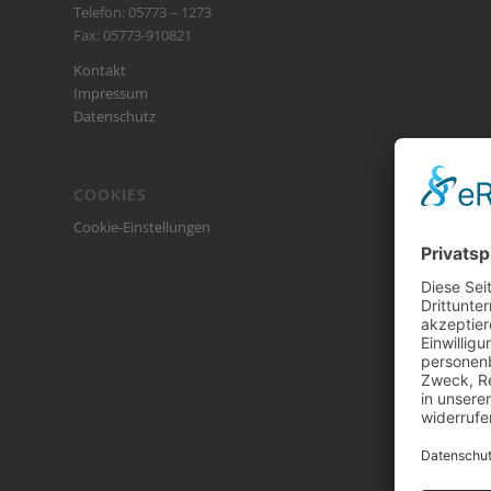
Telefon: 05773 – 1273
Fax: 05773-910821
Kontakt
Impressum
Datenschutz
COOKIES
Cookie-Einstellungen