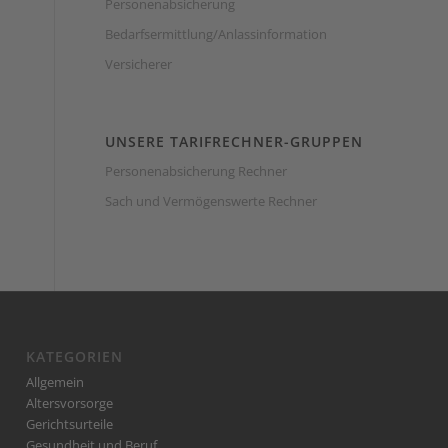
Personenabsicherung
Bedarfsermittlung/Anlassinformation
Versicherer
UNSERE TARIFRECHNER-GRUPPEN
Personenabsicherung Rechner
Sach und Vermögenswerte Rechner
KATEGORIEN
Allgemein
Altersvorsorge
Gerichtsurteile
Gesundheit und Beruf