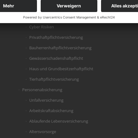
Sach-Gewerbe
Haftpflichtversicherung
Cyber Risiken
Privathaftpflichtversicherung
Bauherrenhaftpflichtversicherung
Gewässerschadenshaftpflicht
Haus und Grundbesitzerhaftpflicht
Tierhaftpflichtversicherung
Personenabsicherung
Unfallversicherung
Arbeitskraftabsicherung
Ablaufende Lebensversicherung
Altersvorsorge