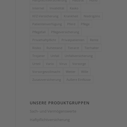
Haftpflichtversicherung
Hausrat
Hund
Internet
Invalidität
Kasko
KFZ-Versicherung
Krankheit
Niedrigzins
Patientenverfügung
Pferd
Pflege
Pflegefall
Pflegeversicherung
Privathaftpflicht
Privatpatienten
Rente
Risiko
Ruhestand
Tierarzt
Tierhalter
Trojaner
Unfall
Unfallversicherung
Urteil
Vario
Virus
Vorsorge
Vorsorgevollmacht
Wetter
Wille
Zusatzversicherung
Äußere Einflüsse
UNSERE PRODUKTGRUPPEN
Sach- und Vermögenswerte
Haftpflichtversicherung