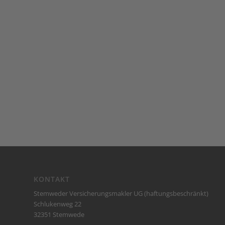
KONTAKT
Stemweder Versicherungsmakler UG (haftungsbeschränkt)
Schlukenweg 22
32351 Stemwede