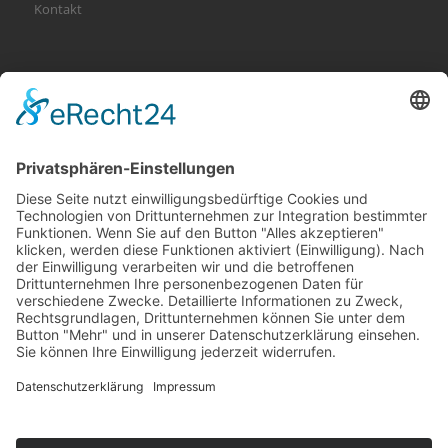
Kontakt
KATEGORIEN
Allgemein
Altersvorsorge
Gerichtsurteile
Gesundheit und Beruf
Haus
KFZ
Recht
Schadenspraxis
Sonderfälle
Tiere
Vermögen