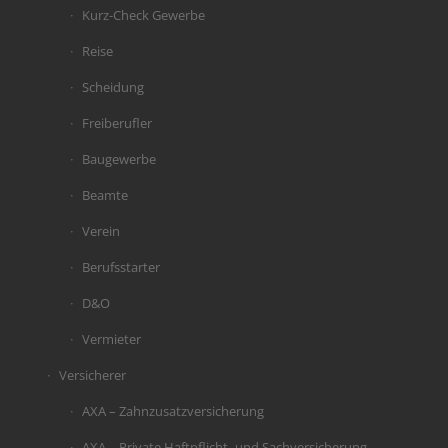
Kurz-Check Gewerbe
Reise
Scheidung
Freiberufler
Baugewerbe
Beamte
Verein
Berufsstarter
D&O
Vermieter
Versicherer
AXA – Zahnzusatzversicherung
AXA – Private Haftpflicht- und Sachversicherung