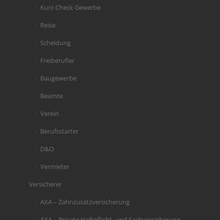
Kurz-Check Gewerbe
Reise
Scheidung
Freiberufler
Baugewerbe
Beamte
Verein
Berufsstarter
D&O
Vermieter
Versicherer
AXA – Zahnzusatzversicherung
AXA – Private Haftpflicht- und Sachversicherung