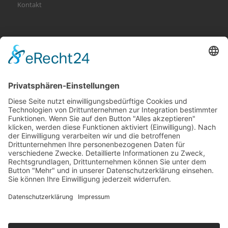
Kontakt
KATEGORIEN
Allgemein
Altersvorsorge
Gerichtsurteile
Gesundheit und Beruf
Haus
KFZ
Recht
Schadenspraxis
Sonderfälle
Tiere
Vermögen