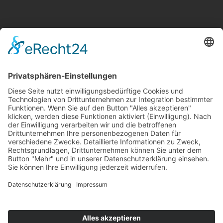
KATEGORIEN
Allgemein
Altersvorsorge
Gerichtsurteile
Gesundheit und Beruf
Haus
KFZ
Recht
Schadenspraxis
Sonderfälle
Tiere
Vermögen