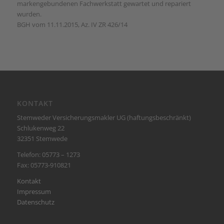
markengebundenen Fachwerkstatt gewartet und repariert
wurden.
BGH vom 11.11.2015, Az. IV ZR 426/14
KONTAKT
Stemweder Versicherungsmakler UG (haftungsbeschränkt)
Schlukenweg 22
32351 Stemwede
Telefon: 05773 – 1273
Fax: 05773-910821
Kontakt
Impressum
Datenschutz