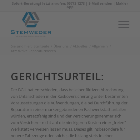
Sofort-Beratung? Jetzt anrufen: 05773 1273 |
E-Mail senden
|
Makler
App
Sie sind hier:
Startseite
/
Über uns
/
Aktuelles
/
Allgemein
/
Kfz: fiktive Reparaturkosten
GERICHTSURTEIL:
Der BGH hat entschieden, dass bei einer fiktiven Abrechnung
von Unfallschäden in der Kaskoversicherung unter bestimmten
Voraussetzungen die Aufwendungen, die bei Durchführung der
Reparatur in einer markengebundenen Fachwerkstatt anfallen
würden, ersatzfähig sind und der Versicherungsnehmer sich
vom Versicherer nicht auf die niedrigeren Kosten einer „freien“
Werkstatt verweisen lassen muss. Dieses gilt insbesondere für
neuere Fahrzeuge oder solche, die bislang stets in einer