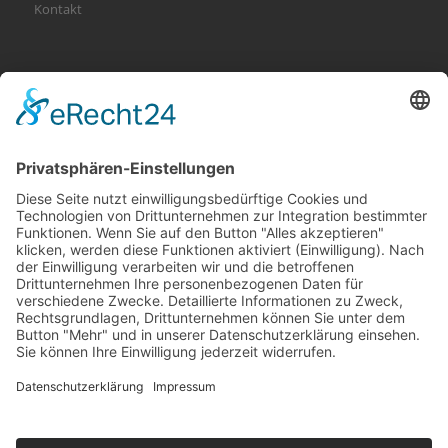
Kontakt
KATEGORIEN
Allgemein
Altersvorsorge
Gerichtsurteile
Gesundheit und Beruf
Haus
KFZ
Recht
Schadenspraxis
Sonderfälle
Tiere
Vermögen