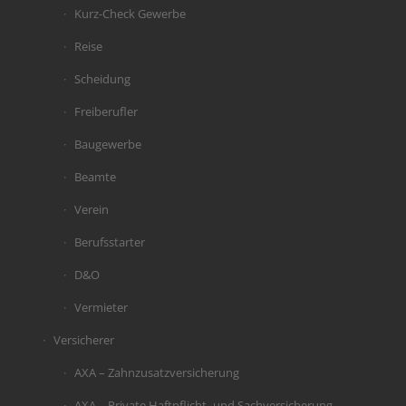
Kurz-Check Gewerbe
Reise
Scheidung
Freiberufler
Baugewerbe
Beamte
Verein
Berufsstarter
D&O
Vermieter
Versicherer
AXA – Zahnzusatzversicherung
AXA – Private Haftpflicht- und Sachversicherung