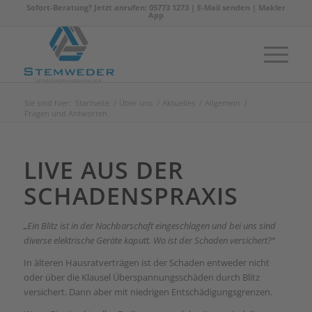
Sofort-Beratung? Jetzt anrufen: 05773 1273 |
E-Mail senden
|
Makler
App
Sie sind hier:
Startseite
/
Über uns
/
Aktuelles
/
Allgemein
/
Fragen und Antworten
LIVE AUS DER
SCHADENSPRAXIS
„Ein Blitz ist in der Nachbarschaft eingeschlagen und bei uns sind
diverse elektrische Geräte kaputt. Wo ist der Schaden versichert?“
In älteren Hausratverträgen ist der Schaden entweder nicht
oder über die Klausel Überspannungsschäden durch Blitz
versichert. Dann aber mit niedrigen Entschädigungsgrenzen.