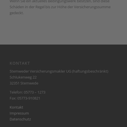
Wenn Sie ein aktuelles Bedingungswerk besitzen, sind diese
Schäden in der Regel bis zur Höhe der Versicherungssumme
gedeckt.
KONTAKT
Stemweder Versicherungsmakler UG (haftungsbeschränkt)
Schlukenweg 22
32351 Stemwede
Telefon: 05773 – 1273
Fax: 05773-910821
Kontakt
Impressum
Datenschutz