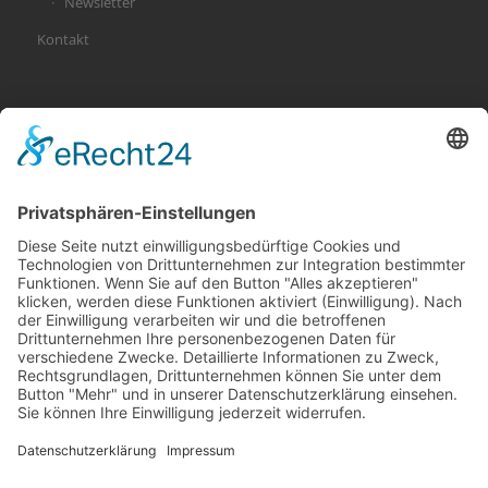
Newsletter
Kontakt
KATEGORIEN
Allgemein
Altersvorsorge
Gerichtsurteile
Gesundheit und Beruf
Haus
KFZ
Recht
Schadenspraxis
Sonderfälle
Tiere