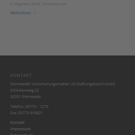
in
Allgemein
,
Recht
,
Schadenspraxis
Weiterlesen
KONTAKT
Stemweder Versicherungsmakler UG (haftungsbeschränkt)
Schlukenweg 22
32351 Stemwede
Telefon: 05773 – 1273
Fax: 05773-910821
Kontakt
Impressum
Datenschutz