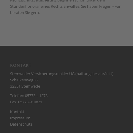
Rechtsschutzversicherung beginnen schon unter dem
Stundenhonorar eines Rechts anwaltes. Sie haben Fragen – wir
beraten Sie gern.
KONTAKT
Stemweder Versicherungsmakler UG (haftungsbeschränkt)
Schlukenweg 22
32351 Stemwede
Telefon: 05773 – 1273
Fax: 05773-910821
Kontakt
Impressum
Datenschutz