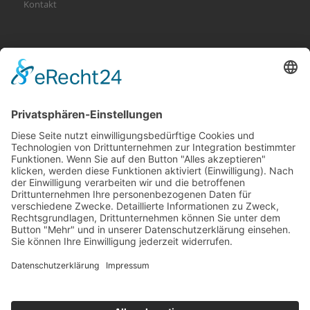
Kontakt
KATEGORIEN
Allgemein
Altersvorsorge
Gerichtsurteile
Gesundheit und Beruf
Haus
KFZ
Recht
Schadenspraxis
Sonderfälle
Tiere
Vermögen