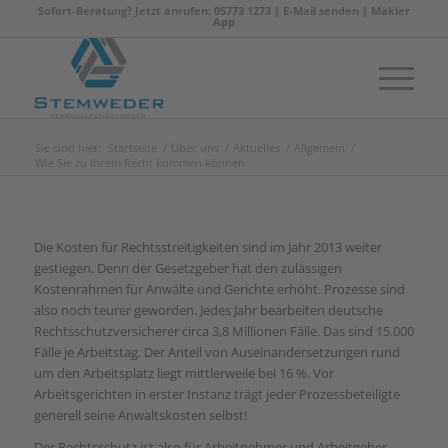
Sofort-Beratung? Jetzt anrufen: 05773 1273 |
E-Mail senden
|
Makler
App
Sie sind hier:
Startseite
/
Über uns
/
Aktuelles
/
Allgemein
/
Wie Sie zu Ihrem Recht kommen können
Die Kosten für Rechtsstreitigkeiten sind im Jahr 2013 weiter
gestiegen. Denn der Gesetzgeber hat den zulässigen
Kostenrahmen für Anwälte und Gerichte erhöht. Prozesse sind
also noch teurer geworden. Jedes Jahr bearbeiten deutsche
Rechtsschutzversicherer circa 3,8 Millionen Fälle. Das sind 15.000
Fälle je Arbeitstag. Der Anteil von Auseinandersetzungen rund
um den Arbeitsplatz liegt mittlerweile bei 16 %. Vor
Arbeitsgerichten in erster Instanz trägt jeder Prozessbeteiligte
generell seine Anwaltskosten selbst!
Der Rechtsschutz ist also für Arbeitnehmer und Arbeitgeber