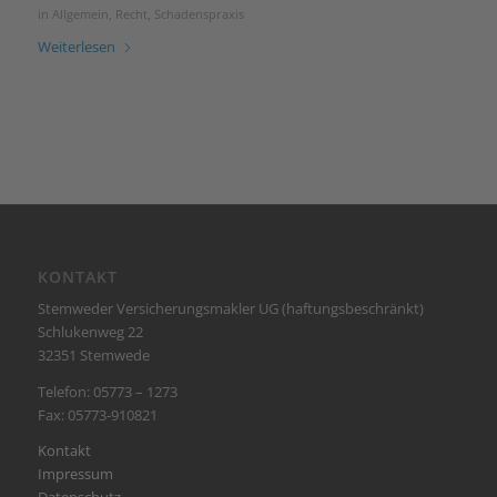
in
Allgemein
,
Recht
,
Schadenspraxis
Weiterlesen
KONTAKT
Stemweder Versicherungsmakler UG (haftungsbeschränkt)
Schlukenweg 22
32351 Stemwede
Telefon: 05773 – 1273
Fax: 05773-910821
Kontakt
Impressum
Datenschutz