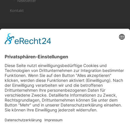
Newsletter
Kontakt
KATEGORIEN
Allgemein
Altersvorsorge
Gerichtsurteile
Gesundheit und Beruf
Haus
KFZ
Recht
Schadenspraxis
Sonderfälle
Tiere