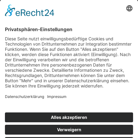
KATEGORIEN
Allgemein
Altersvorsorge
Gerichtsurteile
Gesundheit und Beruf
Haus
KFZ
Recht
Schadenspraxis
Sonderfälle
Tiere
Vermögen